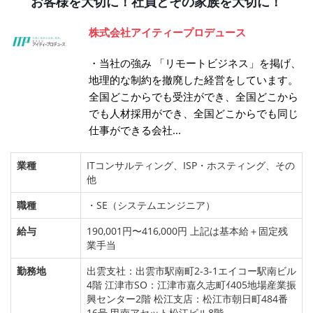
お客様を大切に！社員とその家族を大切に！
株式会社アイティープロデュース
・当社の強み 「リモートビジネス」を掲げ、
地理的な制約を撤廃した経営をしています。
全国どこからでも受注ができ、全国どこから
でも人材採用ができ、全国どこからでも同じ
仕事ができる会社...
業種
ITコンサルティング、ISP・ホスティング、その
他
職種
・SE（システムエンジニア）
給与
190,001円〜416,000円 上記は基本給＋固定残
業手当
勤務地
出雲支社：出雲市駅南町2-3-1エイコー駅南ビル
4階 江津市SO：江津市嘉久志町ｲ405地場産業振
興センター2階 松江支店：松江市朝日町484番
16号 甲南アセット松江ビル8階