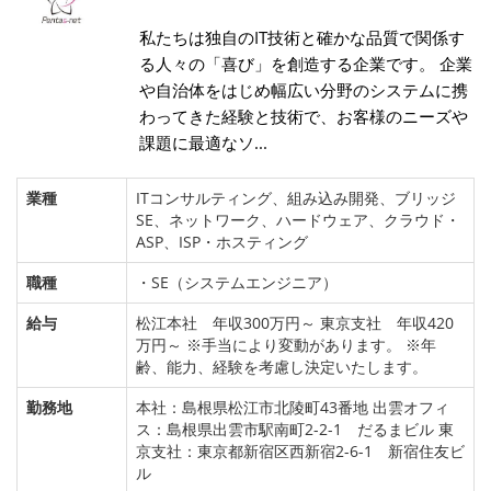
私たちは独自のIT技術と確かな品質で関係す
る人々の「喜び」を創造する企業です。 企業
や自治体をはじめ幅広い分野のシステムに携
わってきた経験と技術で、お客様のニーズや
課題に最適なソ...
業種
ITコンサルティング、組み込み開発、ブリッジ
SE、ネットワーク、ハードウェア、クラウド・
ASP、ISP・ホスティング
職種
・SE（システムエンジニア）
給与
松江本社 年収300万円～ 東京支社 年収420
万円～ ※手当により変動があります。 ※年
齢、能力、経験を考慮し決定いたします。
勤務地
本社：島根県松江市北陵町43番地 出雲オフィ
ス：島根県出雲市駅南町2-2-1 だるまビル 東
京支社：東京都新宿区西新宿2-6-1 新宿住友ビ
ル