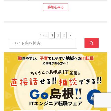
詳細をみる
1 / 3
1
2
3
»
サ
イ
ト
内
検
索