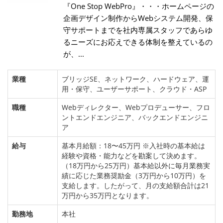
『One Stop WebPro』・・・ホームページの
企画デザイン制作からWebシステム開発、保
守サポートまでを社内専属スタッフであらゆ
るニーズにお応えできる体制を整えているの
が、...
業種
ブリッジSE、ネットワーク、ハードウェア、運
用・保守、ユーザーサポート、クラウド・ASP
職種
Webディレクター、Webプロデューサー、フロ
ントエンドエンジニア、バックエンドエンジニ
ア
給与
基本月給額：18〜45万円 ※入社時の基本給は
経験や資格・能力などを勘案して決めます。
（18万円から25万円）基本給以外に毎月業務実
績に応じた業務奨励金（3万円から10万円）を
支給します。したがって、月の支給額合計は21
万円から35万円となります。
勤務地
本社