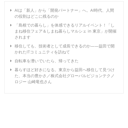
AIは「新人」から「開発パートナー」へ。AI時代、人間
の役割はどこに残るのか
「島根での暮らし」を体感できるリアルイベント！「し
まね移住フェア＆しまね暮らしマルシェ in 東京」が開催
されます
移住しても、技術者として成長できるのか――益田で開
かれたITコミュニティを訪ねて
自転車を漕いでいたら、帰ってきた
暮らすほど好きになる。東京から益田へ移住して見つけ
た、本当の豊かさ／株式会社グローバルビジョンテクノ
ロジー 山崎竜也さん