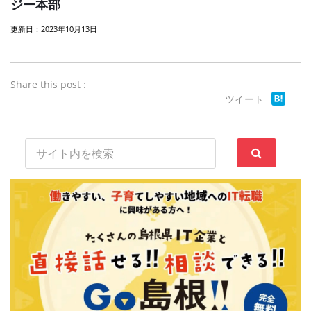
ジー本部
更新日：2023年10月13日
Share this post :
ツイート
サ
イ
ト
内
検
索