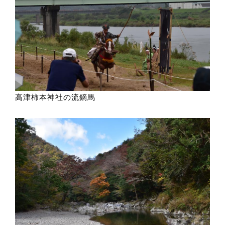
高津柿本神社の流鏑馬