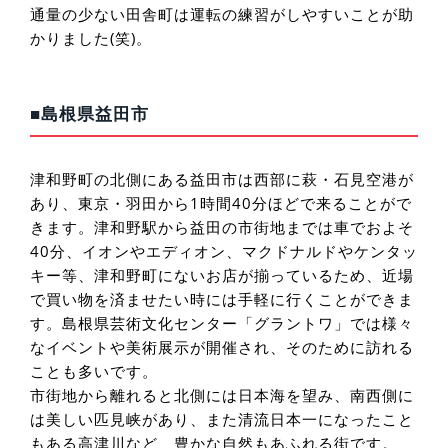
通量の少ない田舎町は運転の練習がしやすいことが助
かりました(笑)。
■島根県益田市
津和野町の北側にある益田市は西部に萩・石見空港が
あり、東京・羽田から1時間40分ほどで来ることがで
きます。津和野駅から益田の市街地までは車でおよそ
40分、イオンやエディオン、マクドナルドやケンタッ
キー等、津和野町にないお店が揃っているため、近場
で買い物を済ませたい時には手軽に行くことができま
す。島根県芸術文化センター「グラントワ」では様々
なイベントや美術展示が開催され、そのために訪れる
ことも多いです。
市街地から離れると北側には日本海を望み、南西側に
は美しい匹見峡があり、また清流日本一になったこと
もある高津川など、豊かな自然もあふれる街です。