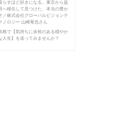
暮らすほど好きになる。東京から益
田へ移住して見つけた、本当の豊か
さ／株式会社グローバルビジョンテ
クノロジー 山崎竜也さん
島根で【気持ちに余裕のある穏やか
な人生】を送ってみませんか？