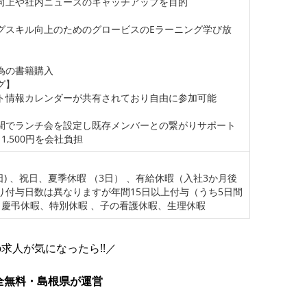
向上や社内ニュースのキャッチアップを目的
スキル向上のためのグロービスのEラーニング学び放
の書籍購入
グ】
情報カレンダーが共有されており自由に参加可能
】
でランチ会を設定し既存メンバーとの繋がりサポート
,500円を会社負担
日) 、祝日、夏季休暇 （3日） 、有給休暇（入社3か月後
り付与日数は異なりますが年間15日以上付与（うち5日間
、慶弔休暇、特別休暇 、子の看護休暇、生理休暇
求人が気になったら!!／
全無料・島根県が運営