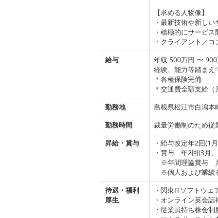
【求める人物像】
・最新技術や新しい
・積極的にサービス
・クライアント／コ
給与
年収 500万円 〜 90
経験、能力等踏まえ
＊各種保険完備
＊交通費全額支給（
勤務地
島根県松江市白潟本町
勤務時間
裁量労働制のため従
昇給・賞与
・給与改定年2回(1月
・賞与 年2回(3月、
※年間理論賞与 月
※個人および業績を
待遇・福利
・関東ITソフトウェ
厚生
・オンライン英会話
・従業員持ち株会制