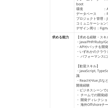
boot
環境 ：AWS, A
データベース ：RDB
プロジェクト管理：JIRA,
コミュニケーションツール
デザイン周り：Figma, Ad
求める能力
【求める経験・スキ
・Java/PHP/Ru
・APIやバッチを
・いずれかのクラウ
・ パフォーマンス
【歓迎スキル】
・JavaScript, T
識
・ReactやVue.
開発経験
・ビジネスシーンでの
・ チームでの開発経
・ 開発ディレクシ
・ 海外Offshore