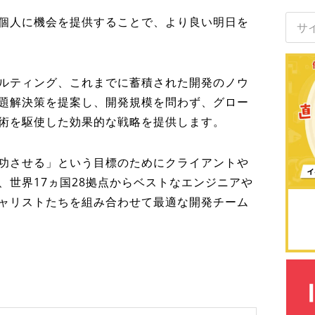
サ
個人に機会を提供することで、より良い明日を
イ
ト
内
検
ルティング、これまでに蓄積された開発のノウ
索
題解決策を提案し、開発規模を問わず、グロー
術を駆使した効果的な戦略を提供します。
功させる」という目標のためにクライアントや
、世界17ヵ国28拠点からベストなエンジニアや
ャリストたちを組み合わせて最適な開発チーム