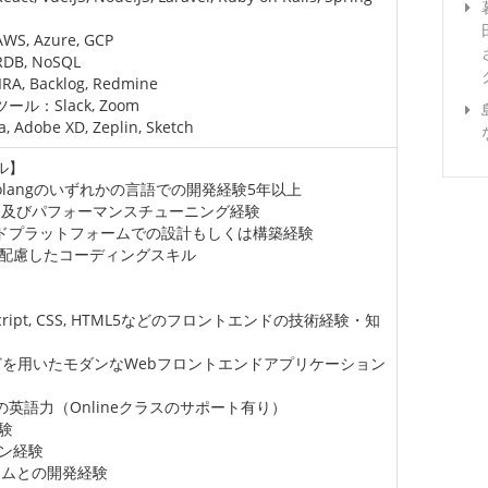
zure, GCP
, NoSQL
 Backlog, Redmine
：Slack, Zoom
obe XD, Zeplin, Sketch
ル】
by/Golangのいずれかの言語での開発経験5年以上
開発及びパフォーマンスチューニング経験
ドプラットフォームでの設計もしくは構築経験
に配慮したコーディングスキル
ypeScript, CSS, HTML5などのフロントエンドの技術経験・知
JSなどを用いたモダンなWebフロントエンドアプリケーション
英語力（Onlineクラスのサポート有り）
験
ョン経験
チームとの開発経験