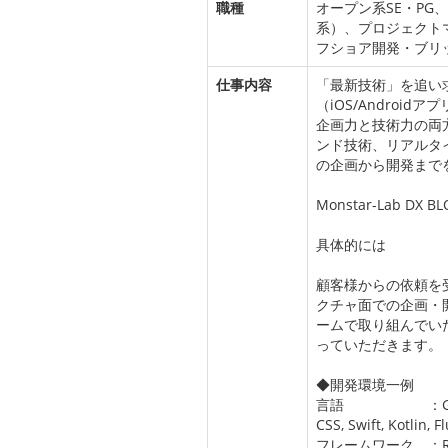
職種
オープン系SE・PG
系）、プロジェクト
フショア開発・ブリッ
仕事内容
「最新技術」を追い
（iOS/Androi
企画力と技術力の両
ンド技術、リアルタ
の企画から開発まで
Monstar-Lab DX BL
具体的には
顧客様からの依頼を受
クチャ面での企画・
ームで取り組んでい
っていただきます。
◆開発環境一例
言語 ：Golang, Jav
CSS, Swift, Kotlin, Fl
フレームワーク ：React, V