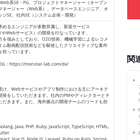
、Web系SE・PG、プロジェクトマネージャー（オープン
マネージャー（Web系）、データベースエンジニア、オ
ジSE、社内SE（システム企画・開発）
求めるエンジニアが多数所属し、新規サービス
dアプリやWebサービス）の開発を行なっています。
方を強みとしており、O2O技術、機械学習によるレコメ
イム動画配信技術などを駆使したクリエイティブな案件
を担っています。
関
OG：https://monstar-lab.com/dx/
け、Webサービスやアプリ制作における主にアーキテ
開発をしていただきます。社内のPMやディレクターとチ
ただきます。また、海外拠点の開発チームのリードも担
a, PHP, Ruby, JavaScript, TypeScript, HTML,
utter
ue.JS, Node.JS, Laravel, Ruby on Rails, Spring