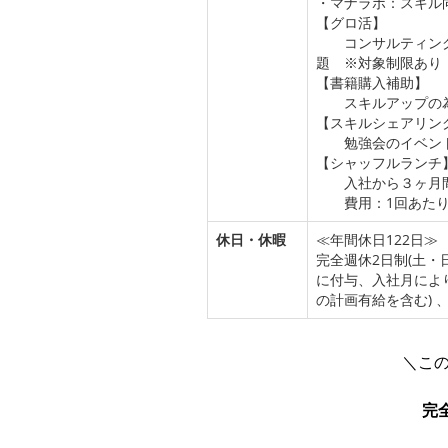
・マナラボ：スキル
【グロ活】
コンサルティング
題 ※対象制限あり
【書籍購入補助】
スキルアップの為
【スキルシェアリン
勉強会のイベント
【シャッフルランチ
入社から３ヶ月間
費用：1回あたり1
休日・休暇
≪年間休日122日≫
完全週休2日制(土・
に付与、入社月によ
の計画有給を含む) 
＼この
完