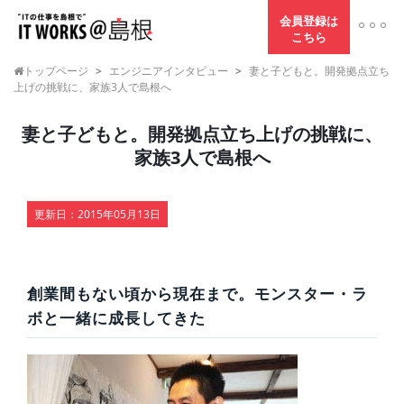
会員登録は
こちら
トップページ
>
エンジニアインタビュー
>
妻と子どもと。開発拠点立ち
上げの挑戦に、家族3人で島根へ
妻と子どもと。開発拠点立ち上げの挑戦に、
家族3人で島根へ
更新日：
2015年05月13日
創業間もない頃から現在まで。モンスター・ラ
ボと一緒に成長してきた