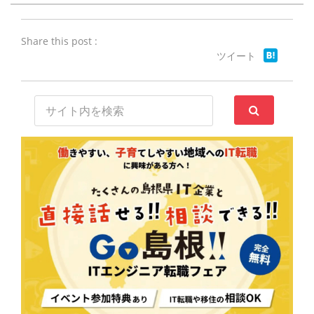
Share this post :
ツイート
サ
イ
ト
内
検
索