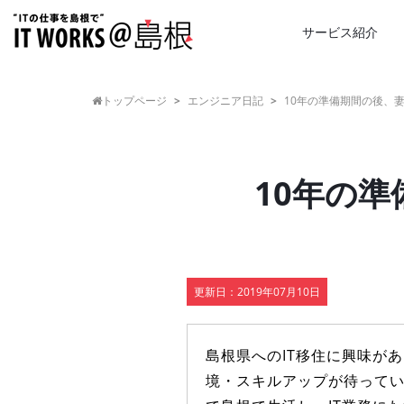
サービス紹介
トップページ
>
エンジニア日記
>
10年の準備期間の後、
10年の
更新日：
2019年07月10日
島根県へのIT移住に興味が
境・スキルアップが待って