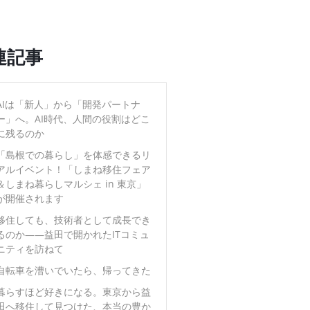
連記事
AIは「新人」から「開発パートナ
ー」へ。AI時代、人間の役割はどこ
に残るのか
「島根での暮らし」を体感できるリ
アルイベント！「しまね移住フェア
＆しまね暮らしマルシェ in 東京」
が開催されます
移住しても、技術者として成長でき
るのか――益田で開かれたITコミュ
ニティを訪ねて
自転車を漕いでいたら、帰ってきた
暮らすほど好きになる。東京から益
田へ移住して見つけた、本当の豊か