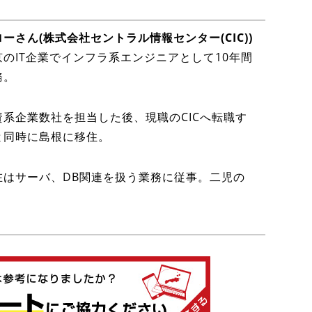
ローさん(株式会社セントラル情報センター(CIC))
京のIT企業でインフラ系エンジニアとして10年間
務。
資系企業数社を担当した後、現職のCICへ転職す
と同時に島根に移住。
在はサーバ、DB関連を扱う業務に従事。二児の
。