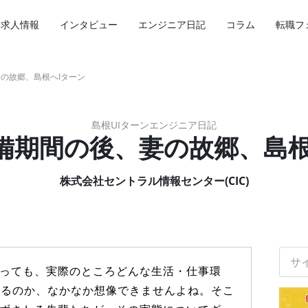
求人情報
インタビュー
エンジニア日記
コラム
転職フ
妻の故郷、島根へIターン
島根UIターンエンジニア日記
準備期間の後、妻の故郷、島根
株式会社セントラル情報センター(CIC)
サ
イ
あっても、実際のところどんな生活・仕事環
ト
いるのか、なかなか想像できませんよね。そこ
内