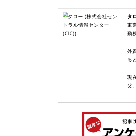
タ
東
勤
外
る
現
父