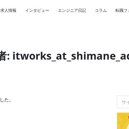
求人情報
インタビュー
エンジニア日記
コラム
転職フ
: itworks_at_shimane_a
サ
した。
イ
ト
内
検
索